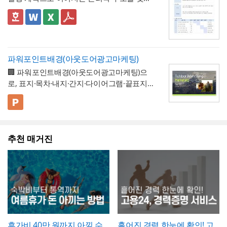
없도록 해야 합니다. 하자여부를 "하자 없
작업 완료 확인서는
계획과 완료의 정확한 대
용과 정확히 대조하고, 총 휴직일수는 달력상
업무 개선 보고서입니다. 개선분야를 IT·전산,
용은 법적 의무사항이 아니라 회사가 취업규
음"으로 확인하는 경우에도 하자보증기간 내
조가 가장 중요
하므로, 현장 실사를 통해 실제
실제 일수를 정확히 세어 기재해야 이후 급여
업무 프로세스, 안전, 품질 등으로 체크박스
👔 이 서식의 구성 특징
칙 등을 통해 자율적으로 도입하는 제도이므
에 새로운 하자가 발견될 수 있으므로, 이 확
완료된 개소·수량을 정확히 확인한 뒤 계획 수
나 4대보험 정산 시 오류가 발생하지 않습니
구분하고, 단계별 실행 계획을 주차별 간트차
- 개선분야를 IT·전산, 업무 프로세스, 안전, 품
로, 도입 여부와 세부 기준은 사내 규정에 명
인서가 하자보증기간 이후의 책임까지 면제
량과 나란히 기재하시기 바랍니다. 만약 계획
다. 휴직사유는 근로자의 개인정보 보호를 고
트 형태로 시각화한 것이 특징입니다.
질, 기타로 체크박스 구분해, 다양한 부서의
확히 정해두는 것이 바람직합니다.
하는 것은 아니라는 점을 발주처와 시공사 모
과 완료 수량이 다른 항목이 있다면 반드시 비
려해 과도하게 상세한 내용보다는 "개인 사
개선 과제를 하나의
- 현황 및 문제점 섹션을 현황과 문제점으로
표준 양식으로 통일 관리
두 명확히 인지하고 있어야 합니다.
고란에 그 사유를 구체적으로 남겨, 나중에 왜
파워포인트배경(아웃도어광고마케팅)
정" 등 적정 수준으로 기재하는 것이 일반적이
가능
나누어 구성해, 단순 현상 나열이 아니라
왜
수량 차이가 발생했는지 근거를 확인할 수 있
🏢 파워포인트배경(아웃도어광고마케팅)으
며, 필요한 경우에만 구체적인 사유를 명시하
개선이 필요한지 논리적 인과관계를 명확히
- 개선 목표와 기대효과를 구분해, 무엇을 이
도록 하는 것이 중요합니다. 특이사항란에는
로, 표지·목차·내지·간지·다이어그램·끝표지로
는 것이 좋습니다. 이 확인서를 발급한 이후에
제시
룰 것인지(목표)와 그 결과 무엇이 좋아지는지
작업 중 발견된 예상치 못한 사항(부식, 노후
구성된 비즈니스 프레젠테이션 템플릿입니
는 반드시 4대보험 관련 신고(납부예외 신청
(효과)를 별도로 서술함으로써 보고받는 결재
- 단계별 실행 계획표에 담당자와 주차별 일정
배선 등)과 그에 대한 처리 결과를 함께 기록
다. 블랙 배경과 강렬한 라임그린 포인트 컬러
💡 사용 꿀팁
등)가 함께 이루어졌는지 확인하고, 급여대장
권자가
(0월0주~0월0주)을 매트릭스 형태로 배치해,
투자 대비 효과를 판단
하기 쉽도록 구
해, 계약 범위를 벗어난 추가 작업이 있었다면
의 선명한 대비를 활용해 옥외광고·미디어 업
▪️ 아웃도어광고마케팅 제안서뿐만 아니라 브
에도 해당 기간이 무급으로 정확히 반영되었
성
각 실행 단계가 언제 진행되는지
- 예산(안)을 부가세 포함 금액으로 상단에 명
간트차트처
그 사실과 처리 근거를 명확히 남겨두시기 바
계 특유의 임팩트 있고 감각적인 분위기로 정
랜드 캠페인 기획안, 미디어 매체 소개서, 마
는지 재차 점검하시기 바랍니다.
럼 시각적으로 확인
시해, 개선 계획의 실행 가능성을
가능
예산 규모
랍니다. 하자여부는 실제 현장 점검 결과에 따
추천 매거진
보를 전달할 수 있도록 디자인되었습니다. 내
케팅 대행 제안서 등으로 다양하게 활용할 수
▪️ 다이어그램 페이지를 활용하면 캠페인 진행
측면에서도 함께 검토
할 수 있도록 함
라 정확히 체크하고, 하자가 있는 경우에는 내
지는 깔끔한 그레이 톤으로 정리되어 있어 복
있습니다.
프로세스, 매체 집행 일정, 성과 지표 등을 한
💡 작성 팁
용을 구체적으로 기재해 향후 보수 책임의 근
잡한 내용도 가독성 있게 담을 수 있으며, 아
눈에 보기 쉽게 정리할 수 있습니다.
▪️ 문구와 이미지 교체만으로 옥외광고 매체 제
개선 계획서는
현황과 문제점을 최대한 구체
거로 삼을 수 있도록 하는 것이 좋습니다. 마
웃도어 광고 마케팅 제안서부터 미디어 매체
안서, 브랜드 마케팅 전략서, 광고 실적 보고
적인 수치로 제시하는 것이 설득력의 핵심
입
지막으로 발주처와 시공사 양측의 서명은 실
소개서, 광고 캠페인 기획안, 브랜드 마케팅
자료 등 다양한 주제로 응용 가능합니다.
▪️ 블랙&라임그린의 강렬한 컬러 대비 덕분에
니다. "노후화되었다", "느리다"처럼 막연한
제 현장 검수에 참여한 담당자가 직접 하도록
전략서까지 다양한 문서를 보기 쉽게 제작할
발표 자료를 만들 때 감각적이고 임팩트 있는
표현 대신 실제 사용연수, 장애 발생 빈도, 소
하여, 이 확인서가 형식적 서류가 아니라 실질
수 있습니다. 광고대행사의 옥외광고 매체 소
인상을 남길 수 있습니다.
요 시간 등 정량적 근거를 제시하면 개선의 필
적인 검증을 거친 문서로서의 효력을 갖도록
개, 브랜드의 캠페인 기획 발표, 마케팅 대행
* 해당 템플릿에 사용된 폰트는 [ Cafe24 PRO
요성이 훨씬 명확하게 전달됩니다. 개선 목표
휴가비 40만 원까지 아낄 수
흩어진 경력 한눈에 확인! 고
관리하시기 바랍니다.