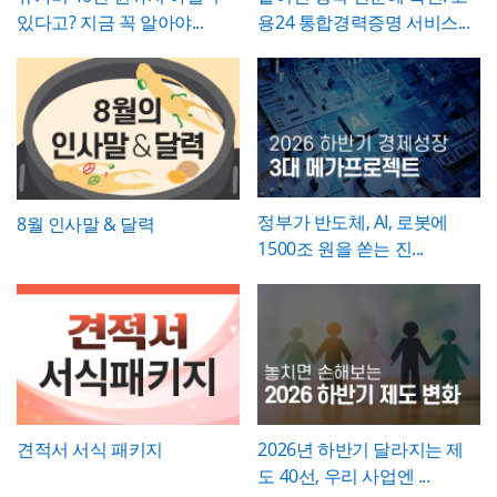
제안, 미디어 플래닝 보고 자료 등 실무에 필
Slim Max ] 입니다.
는 문제점에서 언급한 리스크가 해소되는 방
있다고? 지금 꼭 알아야...
용24 통합경력증명 서비스...
요한 내용을 효과적으로 정리할 수 있으며, 광
폰트가 없을 경우 기본 폰트로 보입니다.
* 폰트는 따로 제공되지 않으므로 다운로드
향으로 구체적으로 서술하고, 기대효과는 가
고대행사·미디어렙사·브랜드 마케팅팀·옥외
및 변경하여 사용하시기 바랍니다.
능한 한 수치화(업무시간 단축 몇 시간, 만족
광고 업체 등 다양한 분야에서 활용하기 좋습
도 개선 등)해 목표와의 인과관계가 드러나도
니다. 특히 임팩트 있고 트렌디한 톤으로 크리
파워포인트 > 배경템플릿 > 비즈니스/금융
록 작성하는 것이 좋습니다.
에이티브한 인상을 남겨야 하는 실무자와 기
배경템플릿 12P
획자에게 추천하는 템플릿입니다.
정부가 반도체, AI, 로봇에
8월 인사말 & 달력
1500조 원을 쏟는 진...
견적서 서식 패키지
2026년 하반기 달라지는 제
도 40선, 우리 사업엔 ...