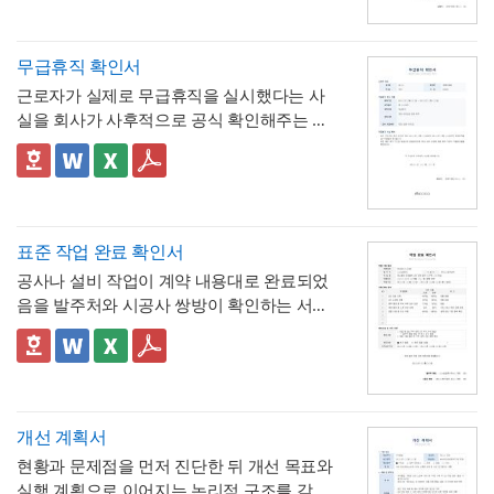
시간이 얼마의 연차에 해당하는지 즉시 확인
- 시간단위 연차 환산 기준표를 1시간부터 8
할 수 있는 것이 특징입니다.
시간까지 표로 제시해, "몇 시간을 쓰면 연차
며칠에 해당하는지"를 신청서 자체에서 바로
- 사용시간을 "14:00~16:00(총 2시간)"처럼
무급휴직 확인서
계산·검증 가능
시작·종료 시각과 총 시간을 함께 기재하도록
근로자가 실제로 무급휴직을 실시했다는 사
해, 반차보다 세분화된 시간 단위로 병원 진
- "회사의 소정근로시간에 따라 차감기준은
실을 회사가 사후적으로 공식 확인해주는 증
료, 관공서 방문 등 짧은 용무에 유연하게 대
달라질 수 있음"이라는 단서를 명시해, 하루 8
명서입니다. 휴직원(신청서)이 사전 승인 절차
응
시간 근무가 아닌 사업장에서도 환산 기준을
- 업무 특이사항란을 별도로 두어, 시간단위
를 위한 문서라면, 이 확인서는 이미 실시된
📣 이 서식의 구성 특징
조정해 적용할 수 있음을 안내
연차 사용으로 인해 발생할 수 있는 업무 공백
무급휴직의 기간과 무급 여부를 사후에 증명
1. 휴직기간과 별도로 휴직일수(총 ○○일간)를
이나 회의 일정 조율 여부를 함께 기록
하는 최종 확인 문서라는 점이 특징입니다.
명시해, 실제 무급으로 처리된 정확한 일수를
📣 시간단위 환산 기준 적용 시 참고할 점
한눈에 확인할 수 있도록 함
2. "급여 지급여부 : 무급(급여 미지급)"이라는
표에 제시된 환산 기준은 1일 8시간(주 40시
표준 작업 완료 확인서
항목을 별도로 명시해, 이 휴직이 유급이 아닌
간) 근무를 전제로 한 것이므로,
소정근로시간
공사나 설비 작업이 계약 내용대로 완료되었
무급으로 처리되었음을 문서상 명확히 못박
3. "회사 내부 규정에 따른 휴직 기준이 적용
이 다른 사업장이라면 이 기준을 그대로 적용
음을 발주처와 시공사 쌍방이 확인하는 서식
음
되었음을 확인한다"는 문구로, 이 무급휴직이
하지 않도록 유의
해야 합니다. 예를 들어 소정
입니다. 작업항목별로 계획 수량과 완료 수량
임의가 아니라 회사의 정식 내부 규정 절차를
4. 확인자(경영지원팀 담당자)의 서명과 회사
근로시간이 7시간인 사업장이라면 1시간당
을 나란히 대조하고, 하자 여부와 하자보증기
✅ 계획 대비 완료 수량 검증 및 하자 확인 관
거쳐 승인·실시되었음을 명시
직인으로 마무리해, 근로자가 이 문서를 대외
연차 환산 비율이 0.125일이 아닌 약 0.143일
간을 명시하는 구조로 되어 있어, 준공 시점의
련 참고할 점
기관에 제출할 수 있는 공식 증명서로서의 효
(1/7)로 달라지므로, 인사 담당자는 자사의 취
이행 완료 여부를 세부 항목까지 투명하게 검
계획과 완료 수량이 일치하지 않는 항목이 있
력을 갖추도록 구성
💡 작성 팁
업규칙이나 단체협약에 명시된 소정근로시간
증할 수 있는 것이 특징입니다.
다면 반드시 비고란에 그 사유(예 : 설계 변경,
무급휴직 확인서는
휴직기간과 일수를 정확
개선 계획서
을 기준으로 별도의 환산표를 마련해두는 것
현장 여건상 수량 조정 등)를 구체적으로 기재
히 계산해 기재
하는 것이 가장 중요합니다. 휴
현황과 문제점을 먼저 진단한 뒤 개선 목표와
이 정확합니다. 또한 법정 연차휴가는 원칙적
해야 하며, 임의로 수량을 맞춰 기재하는 일이
💡 작성 팁
직 시작일과 종료일을 실제 승인된 휴직원 내
실행 계획으로 이어지는 논리적 구조를 갖춘
으로 1일 단위 사용이 기본이며, 시간단위 사