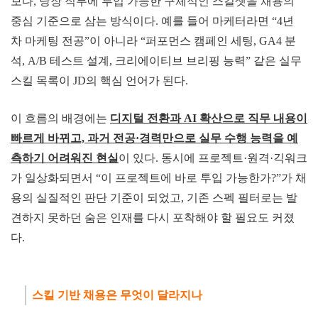
보다, 당장 직무에 투입 가능한 구체적인 스킬셋을 채용의
중심 기준으로 삼는 방식이다. 예를 들어 마케터라면 “4년
차 마케팅 전공”이 아니라 “퍼포먼스 캠페인 세팅, GA4 분
석, A/B 테스트 설계, 크리에이티브 브리핑 능력” 같은 실무
스킬 목록이 JD의 핵심 언어가 된다.
이 흐름의 배경에는
디지털 전환과 AI 확산으로 직무 내용이
빠르게 바뀌고, 과거 전공·경력만으로 실무 수행 능
력을 예
측하기 어려워진 현실
이 있다. 동시에 프로젝트·원격·긱워크
가 일상화되면서 “이 프로젝트에 바로 투입 가능한가?”가 채
용의 실질적인 판단 기준이 되었고, 기존 스펙 필터로는 발
견하지 못하던 숨은 인재를 다시 포착해야 할 필요도 커졌
다.
스킬 기반 채용은
무
엇이 달
라지나