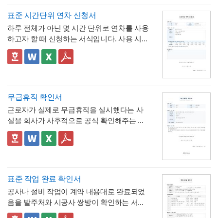
표준 시간단위 연차 신청서
하루 전체가 아닌 몇 시간 단위로 연차를 사용
하고자 할 때 신청하는 서식입니다. 사용 시간
을 연차 일수로 환산하는 기준표를 계약서 자
체에 포함하고 있어, 신청자와 승인자 모두 몇
✅ 이 서식의 구성 특징
시간이 얼마의 연차에 해당하는지 즉시 확인
- 시간단위 연차 환산 기준표를 1시간부터 8
할 수 있는 것이 특징입니다.
시간까지 표로 제시해, "몇 시간을 쓰면 연차
며칠에 해당하는지"를 신청서 자체에서 바로
- 사용시간을 "14:00~16:00(총 2시간)"처럼
무급휴직 확인서
계산·검증 가능
시작·종료 시각과 총 시간을 함께 기재하도록
근로자가 실제로 무급휴직을 실시했다는 사
해, 반차보다 세분화된 시간 단위로 병원 진
- "회사의 소정근로시간에 따라 차감기준은
실을 회사가 사후적으로 공식 확인해주는 증
료, 관공서 방문 등 짧은 용무에 유연하게 대
달라질 수 있음"이라는 단서를 명시해, 하루 8
명서입니다. 휴직원(신청서)이 사전 승인 절차
응
시간 근무가 아닌 사업장에서도 환산 기준을
- 업무 특이사항란을 별도로 두어, 시간단위
를 위한 문서라면, 이 확인서는 이미 실시된
📣 이 서식의 구성 특징
조정해 적용할 수 있음을 안내
연차 사용으로 인해 발생할 수 있는 업무 공백
무급휴직의 기간과 무급 여부를 사후에 증명
1. 휴직기간과 별도로 휴직일수(총 ○○일간)를
이나 회의 일정 조율 여부를 함께 기록
하는 최종 확인 문서라는 점이 특징입니다.
명시해, 실제 무급으로 처리된 정확한 일수를
📣 시간단위 환산 기준 적용 시 참고할 점
한눈에 확인할 수 있도록 함
2. "급여 지급여부 : 무급(급여 미지급)"이라는
표에 제시된 환산 기준은 1일 8시간(주 40시
표준 작업 완료 확인서
항목을 별도로 명시해, 이 휴직이 유급이 아닌
간) 근무를 전제로 한 것이므로,
소정근로시간
공사나 설비 작업이 계약 내용대로 완료되었
무급으로 처리되었음을 문서상 명확히 못박
3. "회사 내부 규정에 따른 휴직 기준이 적용
이 다른 사업장이라면 이 기준을 그대로 적용
음을 발주처와 시공사 쌍방이 확인하는 서식
음
되었음을 확인한다"는 문구로, 이 무급휴직이
하지 않도록 유의
해야 합니다. 예를 들어 소정
입니다. 작업항목별로 계획 수량과 완료 수량
임의가 아니라 회사의 정식 내부 규정 절차를
4. 확인자(경영지원팀 담당자)의 서명과 회사