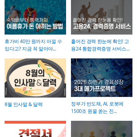
용을 구체적으로 기재해 향후 보수 책임의 근
잡한 내용도 가독성 있게 담을 수 있으며, 아
눈에 보기 쉽게 정리할 수 있습니다.
▪️ 문구와 이미지 교체만으로 옥외광고 매체 제
개선 계획서는
현황과 문제점을 최대한 구체
거로 삼을 수 있도록 하는 것이 좋습니다. 마
웃도어 광고 마케팅 제안서부터 미디어 매체
안서, 브랜드 마케팅 전략서, 광고 실적 보고
적인 수치로 제시하는 것이 설득력의 핵심
입
지막으로 발주처와 시공사 양측의 서명은 실
소개서, 광고 캠페인 기획안, 브랜드 마케팅
자료 등 다양한 주제로 응용 가능합니다.
▪️ 블랙&라임그린의 강렬한 컬러 대비 덕분에
니다. "노후화되었다", "느리다"처럼 막연한
제 현장 검수에 참여한 담당자가 직접 하도록
전략서까지 다양한 문서를 보기 쉽게 제작할
발표 자료를 만들 때 감각적이고 임팩트 있는
표현 대신 실제 사용연수, 장애 발생 빈도, 소
하여, 이 확인서가 형식적 서류가 아니라 실질
수 있습니다. 광고대행사의 옥외광고 매체 소
인상을 남길 수 있습니다.
요 시간 등 정량적 근거를 제시하면 개선의 필
적인 검증을 거친 문서로서의 효력을 갖도록
개, 브랜드의 캠페인 기획 발표, 마케팅 대행
* 해당 템플릿에 사용된 폰트는 [ Cafe24 PRO
요성이 훨씬 명확하게 전달됩니다. 개선 목표
휴가비 40만 원까지 아낄 수
흩어진 경력 한눈에 확인! 고
관리하시기 바랍니다.
제안, 미디어 플래닝 보고 자료 등 실무에 필
Slim Max ] 입니다.
는 문제점에서 언급한 리스크가 해소되는 방
있다고? 지금 꼭 알아야...
용24 통합경력증명 서비스...
요한 내용을 효과적으로 정리할 수 있으며, 광
폰트가 없을 경우 기본 폰트로 보입니다.
* 폰트는 따로 제공되지 않으므로 다운로드
향으로 구체적으로 서술하고, 기대효과는 가
고대행사·미디어렙사·브랜드 마케팅팀·옥외
및 변경하여 사용하시기 바랍니다.
능한 한 수치화(업무시간 단축 몇 시간, 만족
광고 업체 등 다양한 분야에서 활용하기 좋습
도 개선 등)해 목표와의 인과관계가 드러나도
니다. 특히 임팩트 있고 트렌디한 톤으로 크리
파워포인트 > 배경템플릿 > 비즈니스/금융
록 작성하는 것이 좋습니다.
에이티브한 인상을 남겨야 하는 실무자와 기
배경템플릿 12P
획자에게 추천하는 템플릿입니다.
정부가 반도체, AI, 로봇에
8월 인사말 & 달력
1500조 원을 쏟는 진...