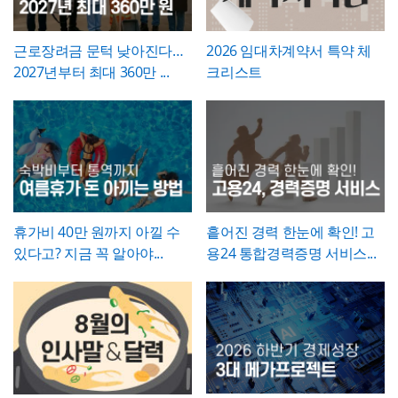
그 사실과 처리 근거를 명확히 남겨두시기 바
는지 재차 점검하시기 바랍니다.
럼 시각적으로 확인
시해, 개선 계획의 실행 가능성을
가능
예산 규모
랍니다. 하자여부는 실제 현장 점검 결과에 따
측면에서도 함께 검토
할 수 있도록 함
라 정확히 체크하고, 하자가 있는 경우에는 내
근로장려금 문턱 낮아진다…
2026 임대차계약서 특약 체
💡 작성 팁
용을 구체적으로 기재해 향후 보수 책임의 근
2027년부터 최대 360만 ...
크리스트
개선 계획서는
현황과 문제점을 최대한 구체
거로 삼을 수 있도록 하는 것이 좋습니다. 마
적인 수치로 제시하는 것이 설득력의 핵심
입
지막으로 발주처와 시공사 양측의 서명은 실
니다. "노후화되었다", "느리다"처럼 막연한
제 현장 검수에 참여한 담당자가 직접 하도록
표현 대신 실제 사용연수, 장애 발생 빈도, 소
하여, 이 확인서가 형식적 서류가 아니라 실질
요 시간 등 정량적 근거를 제시하면 개선의 필
적인 검증을 거친 문서로서의 효력을 갖도록
요성이 훨씬 명확하게 전달됩니다. 개선 목표
관리하시기 바랍니다.
는 문제점에서 언급한 리스크가 해소되는 방
향으로 구체적으로 서술하고, 기대효과는 가
능한 한 수치화(업무시간 단축 몇 시간, 만족
휴가비 40만 원까지 아낄 수
흩어진 경력 한눈에 확인! 고
도 개선 등)해 목표와의 인과관계가 드러나도
있다고? 지금 꼭 알아야...
용24 통합경력증명 서비스...
록 작성하는 것이 좋습니다.