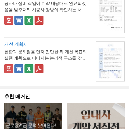
간) 근무를 전제로 한 것이므로,
소정근로시간
공사나 설비 작업이 계약 내용대로 완료되었
무급으로 처리되었음을 문서상 명확히 못박
3. "회사 내부 규정에 따른 휴직 기준이 적용
이 다른 사업장이라면 이 기준을 그대로 적용
음을 발주처와 시공사 쌍방이 확인하는 서식
음
되었음을 확인한다"는 문구로, 이 무급휴직이
하지 않도록 유의
해야 합니다. 예를 들어 소정
입니다. 작업항목별로 계획 수량과 완료 수량
임의가 아니라 회사의 정식 내부 규정 절차를
4. 확인자(경영지원팀 담당자)의 서명과 회사
근로시간이 7시간인 사업장이라면 1시간당
을 나란히 대조하고, 하자 여부와 하자보증기
✅ 계획 대비 완료 수량 검증 및 하자 확인 관
거쳐 승인·실시되었음을 명시
직인으로 마무리해, 근로자가 이 문서를 대외
연차 환산 비율이 0.125일이 아닌 약 0.143일
간을 명시하는 구조로 되어 있어, 준공 시점의
련 참고할 점
기관에 제출할 수 있는 공식 증명서로서의 효
(1/7)로 달라지므로, 인사 담당자는 자사의 취
이행 완료 여부를 세부 항목까지 투명하게 검
계획과 완료 수량이 일치하지 않는 항목이 있
력을 갖추도록 구성
💡 작성 팁
업규칙이나 단체협약에 명시된 소정근로시간
증할 수 있는 것이 특징입니다.
다면 반드시 비고란에 그 사유(예 : 설계 변경,
무급휴직 확인서는
휴직기간과 일수를 정확
개선 계획서
을 기준으로 별도의 환산표를 마련해두는 것
현장 여건상 수량 조정 등)를 구체적으로 기재
히 계산해 기재
하는 것이 가장 중요합니다. 휴
현황과 문제점을 먼저 진단한 뒤 개선 목표와
이 정확합니다. 또한 법정 연차휴가는 원칙적
해야 하며, 임의로 수량을 맞춰 기재하는 일이
💡 작성 팁
직 시작일과 종료일을 실제 승인된 휴직원 내
실행 계획으로 이어지는 논리적 구조를 갖춘
으로 1일 단위 사용이 기본이며, 시간단위 사
없도록 해야 합니다. 하자여부를 "하자 없
작업 완료 확인서는
계획과 완료의 정확한 대
용과 정확히 대조하고, 총 휴직일수는 달력상
업무 개선 보고서입니다. 개선분야를 IT·전산,
용은 법적 의무사항이 아니라 회사가 취업규
음"으로 확인하는 경우에도 하자보증기간 내
조가 가장 중요
하므로, 현장 실사를 통해 실제
실제 일수를 정확히 세어 기재해야 이후 급여
업무 프로세스, 안전, 품질 등으로 체크박스
👔 이 서식의 구성 특징
칙 등을 통해 자율적으로 도입하는 제도이므
에 새로운 하자가 발견될 수 있으므로, 이 확
완료된 개소·수량을 정확히 확인한 뒤 계획 수
나 4대보험 정산 시 오류가 발생하지 않습니
구분하고, 단계별 실행 계획을 주차별 간트차
- 개선분야를 IT·전산, 업무 프로세스, 안전, 품
로, 도입 여부와 세부 기준은 사내 규정에 명
인서가 하자보증기간 이후의 책임까지 면제
량과 나란히 기재하시기 바랍니다. 만약 계획
다. 휴직사유는 근로자의 개인정보 보호를 고
트 형태로 시각화한 것이 특징입니다.
질, 기타로 체크박스 구분해, 다양한 부서의
확히 정해두는 것이 바람직합니다.
하는 것은 아니라는 점을 발주처와 시공사 모
과 완료 수량이 다른 항목이 있다면 반드시 비
려해 과도하게 상세한 내용보다는 "개인 사
개선 과제를 하나의
- 현황 및 문제점 섹션을 현황과 문제점으로
표준 양식으로 통일 관리
두 명확히 인지하고 있어야 합니다.
고란에 그 사유를 구체적으로 남겨, 나중에 왜
정" 등 적정 수준으로 기재하는 것이 일반적이
가능
나누어 구성해, 단순 현상 나열이 아니라
추천 매거진
왜
수량 차이가 발생했는지 근거를 확인할 수 있
며, 필요한 경우에만 구체적인 사유를 명시하
개선이 필요한지 논리적 인과관계를 명확히
- 개선 목표와 기대효과를 구분해, 무엇을 이
도록 하는 것이 중요합니다. 특이사항란에는
는 것이 좋습니다. 이 확인서를 발급한 이후에
제시
룰 것인지(목표)와 그 결과 무엇이 좋아지는지
작업 중 발견된 예상치 못한 사항(부식, 노후
는 반드시 4대보험 관련 신고(납부예외 신청
(효과)를 별도로 서술함으로써 보고받는 결재
- 단계별 실행 계획표에 담당자와 주차별 일정
배선 등)과 그에 대한 처리 결과를 함께 기록
등)가 함께 이루어졌는지 확인하고, 급여대장
권자가
(0월0주~0월0주)을 매트릭스 형태로 배치해,
투자 대비 효과를 판단
하기 쉽도록 구
해, 계약 범위를 벗어난 추가 작업이 있었다면
에도 해당 기간이 무급으로 정확히 반영되었
성
각 실행 단계가 언제 진행되는지
- 예산(안)을 부가세 포함 금액으로 상단에 명
간트차트처