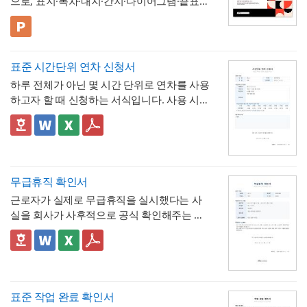
으로, 표지·목차·내지·간지·다이어그램·끝표지
로 구성된 비즈니스 프레젠테이션 템플릿입
니다. 코럴 레드·블랙·크림 컬러와 원형 그래
💡 사용 꿀팁
픽을 모듈처럼 조합한 팝아트풍 디자인으로,
▪️ 신입생 실무교육 안내 자료뿐만 아니라 신
딱딱하지 않으면서도 세련된 느낌으로 정보
입사원 온보딩 자료, 오리엔테이션 자료, 워크
표준 시간단위 연차 신청서
를 전달할 수 있도록 디자인되었습니다. 밝고
숍 안내서 등으로 다양하게 활용할 수 있습니
▪️ 다이어그램 페이지를 활용하면 교육 커리큘
하루 전체가 아닌 몇 시간 단위로 연차를 사용
경쾌한 톤으로 구성되어 있어 신입 구성원을
다.
럼, 진행 일정, 단계별 프로세스 등을 한눈에
하고자 할 때 신청하는 서식입니다. 사용 시간
대상으로 하는 자료에 특히 잘 어울리며, 신입
보기 쉽게 정리할 수 있습니다.
▪️ 문구와 이미지 교체만으로 대학 신입생 가이
을 연차 일수로 환산하는 기준표를 계약서 자
생·신입사원 실무교육 안내 자료부터 오리엔
드북, 사내 교육 자료, 동아리 소개 자료 등 다
체에 포함하고 있어, 신청자와 승인자 모두 몇
✅ 이 서식의 구성 특징
테이션 자료, 사내 교육 매뉴얼, 스터디·워크
양한 주제로 응용 가능합니다.
▪️ 코럴 레드와 블랙의 경쾌한 컬러 조합 덕분
시간이 얼마의 연차에 해당하는지 즉시 확인
- 시간단위 연차 환산 기준표를 1시간부터 8
숍 자료까지 다양한 문서를 보기 쉽게 제작할
에 발표 자료를 만들 때 친근하면서도 세련된
할 수 있는 것이 특징입니다.
시간까지 표로 제시해, "몇 시간을 쓰면 연차
수 있습니다. 대학교의 신입생 대상 실무교육
인상을 남길 수 있습니다.
며칠에 해당하는지"를 신청서 자체에서 바로
- 사용시간을 "14:00~16:00(총 2시간)"처럼
무급휴직 확인서
안내, 기업의 신입사원 온보딩 자료, 동아리·
* 해당 템플릿에 사용된 폰트는 [ Pretendard
계산·검증 가능
시작·종료 시각과 총 시간을 함께 기재하도록
학회의 오리엔테이션 자료, 교육기관의 커리
] 입니다.
근로자가 실제로 무급휴직을 실시했다는 사
해, 반차보다 세분화된 시간 단위로 병원 진
- "회사의 소정근로시간에 따라 차감기준은
큘럼 소개 등 실무에 필요한 내용을 효과적으
폰트가 없을 경우 기본 폰트로 보입니다.
* 폰트는 따로 제공되지 않으므로 다운로드
실을 회사가 사후적으로 공식 확인해주는 증
료, 관공서 방문 등 짧은 용무에 유연하게 대
달라질 수 있음"이라는 단서를 명시해, 하루 8
로 정리할 수 있으며, 대학교·기업 인사팀·교
및 변경하여 사용하시기 바랍니다.
명서입니다. 휴직원(신청서)이 사전 승인 절차
응
시간 근무가 아닌 사업장에서도 환산 기준을
- 업무 특이사항란을 별도로 두어, 시간단위
육기관·동아리 및 학회 등 다양한 분야에서 활
를 위한 문서라면, 이 확인서는 이미 실시된
📣 이 서식의 구성 특징
조정해 적용할 수 있음을 안내
연차 사용으로 인해 발생할 수 있는 업무 공백
용하기 좋습니다. 특히 젊고 트렌디한 감각으
파워포인트 > 배경템플릿 > 비즈니스/금융
무급휴직의 기간과 무급 여부를 사후에 증명
1. 휴직기간과 별도로 휴직일수(총 ○○일간)를
이나 회의 일정 조율 여부를 함께 기록
로 신입 구성원의 눈길을 끌어야 하는 담당자
배경템플릿 12P
하는 최종 확인 문서라는 점이 특징입니다.
명시해, 실제 무급으로 처리된 정확한 일수를
📣 시간단위 환산 기준 적용 시 참고할 점
에게 추천하는 템플릿입니다.
한눈에 확인할 수 있도록 함
2. "급여 지급여부 : 무급(급여 미지급)"이라는
표에 제시된 환산 기준은 1일 8시간(주 40시
표준 작업 완료 확인서
항목을 별도로 명시해, 이 휴직이 유급이 아닌