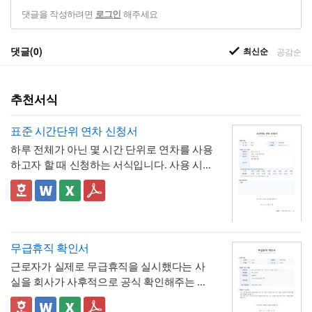
댓글을 작성하려면
해주세요
로그인
댓글(0)
최신순
공감순
추천서식
표준 시간단위 연차 신청서
하루 전체가 아닌 몇 시간 단위로 연차를 사용
하고자 할 때 신청하는 서식입니다. 사용 시간
을 연차 일수로 환산하는 기준표를 계약서 자
체에 포함하고 있어, 신청자와 승인자 모두 몇
✅ 이 서식의 구성 특징
시간이 얼마의 연차에 해당하는지 즉시 확인
- 시간단위 연차 환산 기준표를 1시간부터 8
할 수 있는 것이 특징입니다.
시간까지 표로 제시해, "몇 시간을 쓰면 연차
며칠에 해당하는지"를 신청서 자체에서 바로
- 사용시간을 "14:00~16:00(총 2시간)"처럼
무급휴직 확인서
계산·검증 가능
시작·종료 시각과 총 시간을 함께 기재하도록
근로자가 실제로 무급휴직을 실시했다는 사
해, 반차보다 세분화된 시간 단위로 병원 진
- "회사의 소정근로시간에 따라 차감기준은
실을 회사가 사후적으로 공식 확인해주는 증
료, 관공서 방문 등 짧은 용무에 유연하게 대
달라질 수 있음"이라는 단서를 명시해, 하루 8
명서입니다. 휴직원(신청서)이 사전 승인 절차
응
시간 근무가 아닌 사업장에서도 환산 기준을
- 업무 특이사항란을 별도로 두어, 시간단위