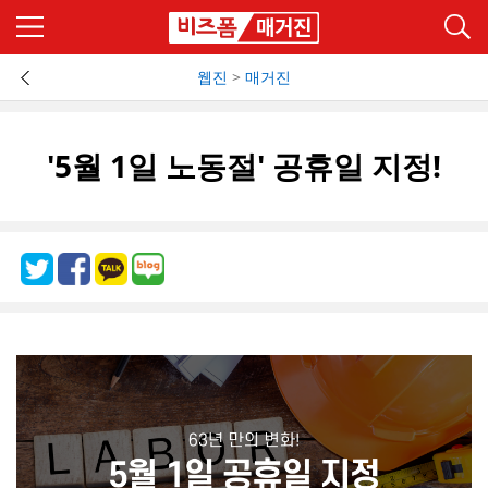
웹진
>
매거진
'5월 1일 노동절' 공휴일 지정!