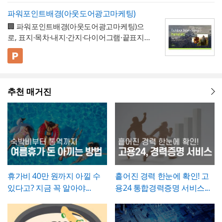
하는 것은 아니라는 점을 발주처와 시공사 모
과 완료 수량이 다른 항목이 있다면 반드시 비
려해 과도하게 상세한 내용보다는 "개인 사
개선 과제를 하나의
- 현황 및 문제점 섹션을 현황과 문제점으로
표준 양식으로 통일 관리
두 명확히 인지하고 있어야 합니다.
고란에 그 사유를 구체적으로 남겨, 나중에 왜
파워포인트배경(아웃도어광고마케팅)
정" 등 적정 수준으로 기재하는 것이 일반적이
가능
나누어 구성해, 단순 현상 나열이 아니라
왜
수량 차이가 발생했는지 근거를 확인할 수 있
🏢 파워포인트배경(아웃도어광고마케팅)으
며, 필요한 경우에만 구체적인 사유를 명시하
개선이 필요한지 논리적 인과관계를 명확히
- 개선 목표와 기대효과를 구분해, 무엇을 이
도록 하는 것이 중요합니다. 특이사항란에는
로, 표지·목차·내지·간지·다이어그램·끝표지로
는 것이 좋습니다. 이 확인서를 발급한 이후에
제시
룰 것인지(목표)와 그 결과 무엇이 좋아지는지
작업 중 발견된 예상치 못한 사항(부식, 노후
구성된 비즈니스 프레젠테이션 템플릿입니
는 반드시 4대보험 관련 신고(납부예외 신청
(효과)를 별도로 서술함으로써 보고받는 결재
- 단계별 실행 계획표에 담당자와 주차별 일정
배선 등)과 그에 대한 처리 결과를 함께 기록
다. 블랙 배경과 강렬한 라임그린 포인트 컬러
💡 사용 꿀팁
등)가 함께 이루어졌는지 확인하고, 급여대장
권자가
(0월0주~0월0주)을 매트릭스 형태로 배치해,
투자 대비 효과를 판단
하기 쉽도록 구
해, 계약 범위를 벗어난 추가 작업이 있었다면
의 선명한 대비를 활용해 옥외광고·미디어 업
▪️ 아웃도어광고마케팅 제안서뿐만 아니라 브
에도 해당 기간이 무급으로 정확히 반영되었
성
각 실행 단계가 언제 진행되는지
- 예산(안)을 부가세 포함 금액으로 상단에 명
간트차트처
그 사실과 처리 근거를 명확히 남겨두시기 바
계 특유의 임팩트 있고 감각적인 분위기로 정
랜드 캠페인 기획안, 미디어 매체 소개서, 마
는지 재차 점검하시기 바랍니다.
럼 시각적으로 확인
시해, 개선 계획의 실행 가능성을
가능
예산 규모
랍니다. 하자여부는 실제 현장 점검 결과에 따
추천 매거진
보를 전달할 수 있도록 디자인되었습니다. 내
케팅 대행 제안서 등으로 다양하게 활용할 수
▪️ 다이어그램 페이지를 활용하면 캠페인 진행
측면에서도 함께 검토
할 수 있도록 함
라 정확히 체크하고, 하자가 있는 경우에는 내
지는 깔끔한 그레이 톤으로 정리되어 있어 복
있습니다.
프로세스, 매체 집행 일정, 성과 지표 등을 한
💡 작성 팁
용을 구체적으로 기재해 향후 보수 책임의 근
잡한 내용도 가독성 있게 담을 수 있으며, 아
눈에 보기 쉽게 정리할 수 있습니다.
▪️ 문구와 이미지 교체만으로 옥외광고 매체 제
개선 계획서는
현황과 문제점을 최대한 구체
거로 삼을 수 있도록 하는 것이 좋습니다. 마
웃도어 광고 마케팅 제안서부터 미디어 매체
안서, 브랜드 마케팅 전략서, 광고 실적 보고
적인 수치로 제시하는 것이 설득력의 핵심
입
지막으로 발주처와 시공사 양측의 서명은 실
소개서, 광고 캠페인 기획안, 브랜드 마케팅
자료 등 다양한 주제로 응용 가능합니다.
▪️ 블랙&라임그린의 강렬한 컬러 대비 덕분에
니다. "노후화되었다", "느리다"처럼 막연한
제 현장 검수에 참여한 담당자가 직접 하도록
전략서까지 다양한 문서를 보기 쉽게 제작할
발표 자료를 만들 때 감각적이고 임팩트 있는
표현 대신 실제 사용연수, 장애 발생 빈도, 소
하여, 이 확인서가 형식적 서류가 아니라 실질
수 있습니다. 광고대행사의 옥외광고 매체 소
인상을 남길 수 있습니다.
요 시간 등 정량적 근거를 제시하면 개선의 필
적인 검증을 거친 문서로서의 효력을 갖도록
개, 브랜드의 캠페인 기획 발표, 마케팅 대행
* 해당 템플릿에 사용된 폰트는 [ Cafe24 PRO
요성이 훨씬 명확하게 전달됩니다. 개선 목표
휴가비 40만 원까지 아낄 수
흩어진 경력 한눈에 확인! 고
관리하시기 바랍니다.
제안, 미디어 플래닝 보고 자료 등 실무에 필
Slim Max ] 입니다.
는 문제점에서 언급한 리스크가 해소되는 방
있다고? 지금 꼭 알아야...
용24 통합경력증명 서비스...
요한 내용을 효과적으로 정리할 수 있으며, 광
폰트가 없을 경우 기본 폰트로 보입니다.
* 폰트는 따로 제공되지 않으므로 다운로드
향으로 구체적으로 서술하고, 기대효과는 가
고대행사·미디어렙사·브랜드 마케팅팀·옥외
및 변경하여 사용하시기 바랍니다.
능한 한 수치화(업무시간 단축 몇 시간, 만족
광고 업체 등 다양한 분야에서 활용하기 좋습
도 개선 등)해 목표와의 인과관계가 드러나도