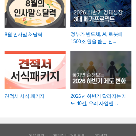
니다. 특히 임팩트 있고 트렌디한 톤으로 크리
파워포인트 > 배경템플릿 > 비즈니스/금융
록 작성하는 것이 좋습니다.
에이티브한 인상을 남겨야 하는 실무자와 기
배경템플릿 12P
획자에게 추천하는 템플릿입니다.
정부가 반도체, AI, 로봇에
8월 인사말 & 달력
1500조 원을 쏟는 진...
견적서 서식 패키지
2026년 하반기 달라지는 제
도 40선, 우리 사업엔 ...
이용약관
개인정보 처리방침
PC버전