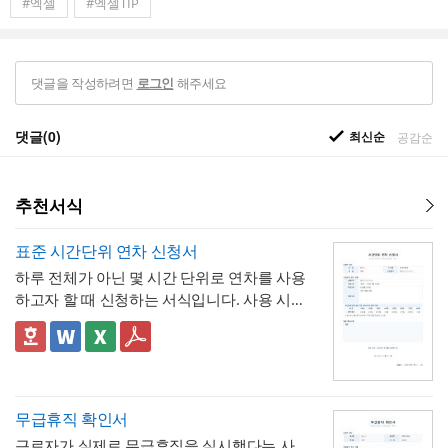
#엑셀
#엑셀TIP
댓글을 작성하려면
해주세요
로그인
댓글(0)
최신순
공감순
추천서식
표준 시간단위 연차 신청서
하루 전체가 아닌 몇 시간 단위로 연차를 사용
하고자 할 때 신청하는 서식입니다. 사용 시간
을 연차 일수로 환산하는 기준표를 계약서 자
체에 포함하고 있어, 신청자와 승인자 모두 몇
✅ 이 서식의 구성 특징
시간이 얼마의 연차에 해당하는지 즉시 확인
- 시간단위 연차 환산 기준표를 1시간부터 8
할 수 있는 것이 특징입니다.
시간까지 표로 제시해, "몇 시간을 쓰면 연차
며칠에 해당하는지"를 신청서 자체에서 바로
- 사용시간을 "14:00~16:00(총 2시간)"처럼
무급휴직 확인서
계산·검증 가능
시작·종료 시각과 총 시간을 함께 기재하도록
근로자가 실제로 무급휴직을 실시했다는 사