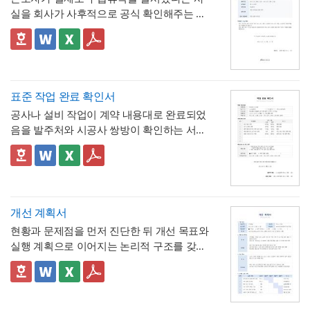
해, 반차보다 세분화된 시간 단위로 병원 진
- "회사의 소정근로시간에 따라 차감기준은
실을 회사가 사후적으로 공식 확인해주는 증
료, 관공서 방문 등 짧은 용무에 유연하게 대
달라질 수 있음"이라는 단서를 명시해, 하루 8
명서입니다. 휴직원(신청서)이 사전 승인 절차
응
시간 근무가 아닌 사업장에서도 환산 기준을
- 업무 특이사항란을 별도로 두어, 시간단위
를 위한 문서라면, 이 확인서는 이미 실시된
📣 이 서식의 구성 특징
조정해 적용할 수 있음을 안내
연차 사용으로 인해 발생할 수 있는 업무 공백
무급휴직의 기간과 무급 여부를 사후에 증명
1. 휴직기간과 별도로 휴직일수(총 ○○일간)를
이나 회의 일정 조율 여부를 함께 기록
하는 최종 확인 문서라는 점이 특징입니다.
명시해, 실제 무급으로 처리된 정확한 일수를
📣 시간단위 환산 기준 적용 시 참고할 점
한눈에 확인할 수 있도록 함
2. "급여 지급여부 : 무급(급여 미지급)"이라는
표에 제시된 환산 기준은 1일 8시간(주 40시
표준 작업 완료 확인서
항목을 별도로 명시해, 이 휴직이 유급이 아닌
간) 근무를 전제로 한 것이므로,
소정근로시간
공사나 설비 작업이 계약 내용대로 완료되었
무급으로 처리되었음을 문서상 명확히 못박
3. "회사 내부 규정에 따른 휴직 기준이 적용
이 다른 사업장이라면 이 기준을 그대로 적용
음을 발주처와 시공사 쌍방이 확인하는 서식
음
되었음을 확인한다"는 문구로, 이 무급휴직이
하지 않도록 유의
해야 합니다. 예를 들어 소정
입니다. 작업항목별로 계획 수량과 완료 수량
임의가 아니라 회사의 정식 내부 규정 절차를
4. 확인자(경영지원팀 담당자)의 서명과 회사
근로시간이 7시간인 사업장이라면 1시간당
을 나란히 대조하고, 하자 여부와 하자보증기
✅ 계획 대비 완료 수량 검증 및 하자 확인 관
거쳐 승인·실시되었음을 명시
직인으로 마무리해, 근로자가 이 문서를 대외
연차 환산 비율이 0.125일이 아닌 약 0.143일
간을 명시하는 구조로 되어 있어, 준공 시점의
련 참고할 점
기관에 제출할 수 있는 공식 증명서로서의 효
(1/7)로 달라지므로, 인사 담당자는 자사의 취
이행 완료 여부를 세부 항목까지 투명하게 검
계획과 완료 수량이 일치하지 않는 항목이 있
력을 갖추도록 구성
💡 작성 팁
업규칙이나 단체협약에 명시된 소정근로시간
증할 수 있는 것이 특징입니다.
다면 반드시 비고란에 그 사유(예 : 설계 변경,
무급휴직 확인서는
휴직기간과 일수를 정확
개선 계획서
을 기준으로 별도의 환산표를 마련해두는 것
현장 여건상 수량 조정 등)를 구체적으로 기재
히 계산해 기재
하는 것이 가장 중요합니다. 휴
현황과 문제점을 먼저 진단한 뒤 개선 목표와
이 정확합니다. 또한 법정 연차휴가는 원칙적
해야 하며, 임의로 수량을 맞춰 기재하는 일이
💡 작성 팁
직 시작일과 종료일을 실제 승인된 휴직원 내
실행 계획으로 이어지는 논리적 구조를 갖춘
으로 1일 단위 사용이 기본이며, 시간단위 사
없도록 해야 합니다. 하자여부를 "하자 없
작업 완료 확인서는
계획과 완료의 정확한 대
용과 정확히 대조하고, 총 휴직일수는 달력상
업무 개선 보고서입니다. 개선분야를 IT·전산,
용은 법적 의무사항이 아니라 회사가 취업규
음"으로 확인하는 경우에도 하자보증기간 내
조가 가장 중요
하므로, 현장 실사를 통해 실제
실제 일수를 정확히 세어 기재해야 이후 급여
업무 프로세스, 안전, 품질 등으로 체크박스
👔 이 서식의 구성 특징
칙 등을 통해 자율적으로 도입하는 제도이므
에 새로운 하자가 발견될 수 있으므로, 이 확
완료된 개소·수량을 정확히 확인한 뒤 계획 수
나 4대보험 정산 시 오류가 발생하지 않습니
구분하고, 단계별 실행 계획을 주차별 간트차
- 개선분야를 IT·전산, 업무 프로세스, 안전, 품
로, 도입 여부와 세부 기준은 사내 규정에 명
인서가 하자보증기간 이후의 책임까지 면제
량과 나란히 기재하시기 바랍니다. 만약 계획
다. 휴직사유는 근로자의 개인정보 보호를 고
트 형태로 시각화한 것이 특징입니다.
질, 기타로 체크박스 구분해, 다양한 부서의
확히 정해두는 것이 바람직합니다.