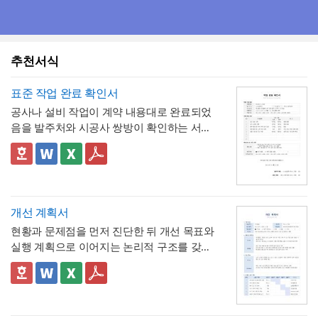
추천서식
표준 작업 완료 확인서
공사나 설비 작업이 계약 내용대로 완료되었
음을 발주처와 시공사 쌍방이 확인하는 서식
입니다. 작업항목별로 계획 수량과 완료 수량
을 나란히 대조하고, 하자 여부와 하자보증기
✅ 계획 대비 완료 수량 검증 및 하자 확인 관
간을 명시하는 구조로 되어 있어, 준공 시점의
련 참고할 점
이행 완료 여부를 세부 항목까지 투명하게 검
계획과 완료 수량이 일치하지 않는 항목이 있
증할 수 있는 것이 특징입니다.
다면 반드시 비고란에 그 사유(예 : 설계 변경,
개선 계획서
현장 여건상 수량 조정 등)를 구체적으로 기재
현황과 문제점을 먼저 진단한 뒤 개선 목표와
해야 하며, 임의로 수량을 맞춰 기재하는 일이
💡 작성 팁
실행 계획으로 이어지는 논리적 구조를 갖춘
없도록 해야 합니다. 하자여부를 "하자 없
작업 완료 확인서는
계획과 완료의 정확한 대
업무 개선 보고서입니다. 개선분야를 IT·전산,
음"으로 확인하는 경우에도 하자보증기간 내
조가 가장 중요
하므로, 현장 실사를 통해 실제
업무 프로세스, 안전, 품질 등으로 체크박스
👔 이 서식의 구성 특징
에 새로운 하자가 발견될 수 있으므로, 이 확
완료된 개소·수량을 정확히 확인한 뒤 계획 수
구분하고, 단계별 실행 계획을 주차별 간트차
- 개선분야를 IT·전산, 업무 프로세스, 안전, 품
인서가 하자보증기간 이후의 책임까지 면제
량과 나란히 기재하시기 바랍니다. 만약 계획
트 형태로 시각화한 것이 특징입니다.
질, 기타로 체크박스 구분해, 다양한 부서의
하는 것은 아니라는 점을 발주처와 시공사 모
과 완료 수량이 다른 항목이 있다면 반드시 비