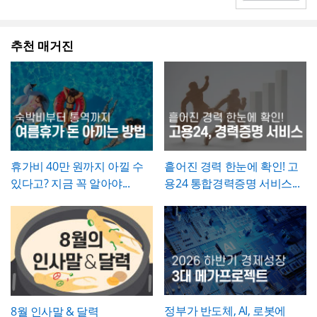
록 작성하는 것이 좋습니다.
- 결재 라인을 포함한 양식을 별도로 두어, 사
에이티브한 인상을 남겨야 하는 실무자와 기
배경템플릿 12P
결정임을 격식 있게 증명하는 것이 특징입니
회사의 공식 의사결정을 상징적으로 전달하
내 정식 결재 절차를 거쳐 승인되는 문서임을
획자에게 추천하는 템플릿입니다.
다.
는 문서이므로, 실제 근로조건 변경(직급, 급
명확히 함
여 등)에 관한 세부 사항은 별도의 인사발령
💡 작성 팁
추천 매거진
💡 작성 팁
통지서나 근로계약 변경 합의서로 함께 정리
임명장은 상징적 의미가 큰 문서인 만큼,
문구
휴직원은
세부사유를 구체적이고 명확하게
해두는 것이 바람직합니다. 임명장 자체에는
를 간결하면서도 격식 있게 다듬는 것이 중요
서술하는 것이 승인 절차를 원활하게 하는 핵
직책과 발령일 외의 세부 조건(급여 변동, 권
합니다. 발령일자, 소속, 직책명은 실제 인사
심
입니다. 질병휴직의 경우 진단명과 필요 요
한 범위 등)을 담지 않는 것이 일반적이므로,
발령 결재 내용과 정확히 일치시켜 기재하고,
양 기간에 대한 의사 소견을 구체적으로 기재
이런 실무적 내용이 필요하다면 별도 문서로
영문 성명 표기는 여권이나 사원증에 등록된
하고, 진단서 등 객관적 증빙서류를 반드시 첨
보완하는 것이 좋습니다.
로마자 표기법과 통일해 혼선이 없도록 하시
부하도록 안내하시기 바랍니다. 휴직기간과
기 바랍니다. 문서번호는 사내 인사발령 대장
복직예정일은 가능한 명확한 날짜로 특정하
휴가비 40만 원까지 아낄 수
흩어진 경력 한눈에 확인! 고
의 번호 체계와 연동해 부여하면, 추후 임명
고, 만약 진단 결과에 따라 기간이 변동될 가
있다고? 지금 꼭 알아야...
용24 통합경력증명 서비스...
이력을 조회하거나 경력증명서 발급 시 참조
능성이 있다면 그 가능성을 세부사유에 함께
자료로 활용하기 편리합니다.
언급해두는 것이 좋습니다.
정부가 반도체, AI, 로봇에
8월 인사말 & 달력