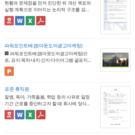
현황과 문제점을 먼저 진단한 뒤 개선 목표와
해야 하며, 임의로 수량을 맞춰 기재하는 일이
💡 작성 팁
실행 계획으로 이어지는 논리적 구조를 갖춘
없도록 해야 합니다. 하자여부를 "하자 없
작업 완료 확인서는
계획과 완료의 정확한 대
업무 개선 보고서입니다. 개선분야를 IT·전산,
음"으로 확인하는 경우에도 하자보증기간 내
조가 가장 중요
하므로, 현장 실사를 통해 실제
업무 프로세스, 안전, 품질 등으로 체크박스
👔 이 서식의 구성 특징
에 새로운 하자가 발견될 수 있으므로, 이 확
완료된 개소·수량을 정확히 확인한 뒤 계획 수
구분하고, 단계별 실행 계획을 주차별 간트차
- 개선분야를 IT·전산, 업무 프로세스, 안전, 품
인서가 하자보증기간 이후의 책임까지 면제
량과 나란히 기재하시기 바랍니다. 만약 계획
트 형태로 시각화한 것이 특징입니다.
질, 기타로 체크박스 구분해, 다양한 부서의
하는 것은 아니라는 점을 발주처와 시공사 모
과 완료 수량이 다른 항목이 있다면 반드시 비
개선 과제를 하나의
- 현황 및 문제점 섹션을 현황과 문제점으로
표준 양식으로 통일 관리
두 명확히 인지하고 있어야 합니다.
고란에 그 사유를 구체적으로 남겨, 나중에 왜
파워포인트배경(아웃도어광고마케팅)
가능
나누어 구성해, 단순 현상 나열이 아니라
왜
수량 차이가 발생했는지 근거를 확인할 수 있
🏢 파워포인트배경(아웃도어광고마케팅)으
개선이 필요한지 논리적 인과관계를 명확히
- 개선 목표와 기대효과를 구분해, 무엇을 이
도록 하는 것이 중요합니다. 특이사항란에는
로, 표지·목차·내지·간지·다이어그램·끝표지로
제시
룰 것인지(목표)와 그 결과 무엇이 좋아지는지
작업 중 발견된 예상치 못한 사항(부식, 노후
구성된 비즈니스 프레젠테이션 템플릿입니
(효과)를 별도로 서술함으로써 보고받는 결재
- 단계별 실행 계획표에 담당자와 주차별 일정
배선 등)과 그에 대한 처리 결과를 함께 기록
다. 블랙 배경과 강렬한 라임그린 포인트 컬러
💡 사용 꿀팁
권자가
(0월0주~0월0주)을 매트릭스 형태로 배치해,
투자 대비 효과를 판단
하기 쉽도록 구
해, 계약 범위를 벗어난 추가 작업이 있었다면
의 선명한 대비를 활용해 옥외광고·미디어 업
▪️ 아웃도어광고마케팅 제안서뿐만 아니라 브
성
각 실행 단계가 언제 진행되는지
- 예산(안)을 부가세 포함 금액으로 상단에 명
간트차트처
그 사실과 처리 근거를 명확히 남겨두시기 바
계 특유의 임팩트 있고 감각적인 분위기로 정
랜드 캠페인 기획안, 미디어 매체 소개서, 마
표준 휴직원
럼 시각적으로 확인
시해, 개선 계획의 실행 가능성을
가능
예산 규모
랍니다. 하자여부는 실제 현장 점검 결과에 따
보를 전달할 수 있도록 디자인되었습니다. 내
케팅 대행 제안서 등으로 다양하게 활용할 수
▪️ 다이어그램 페이지를 활용하면 캠페인 진행
측면에서도 함께 검토
할 수 있도록 함
질병, 육아, 가족돌봄, 학업 등의 사유로 일정
라 정확히 체크하고, 하자가 있는 경우에는 내
지는 깔끔한 그레이 톤으로 정리되어 있어 복
있습니다.
프로세스, 매체 집행 일정, 성과 지표 등을 한
💡 작성 팁
기간 근로를 중단하고자 할 때 회사에 정식으
용을 구체적으로 기재해 향후 보수 책임의 근
잡한 내용도 가독성 있게 담을 수 있으며, 아
눈에 보기 쉽게 정리할 수 있습니다.
▪️ 문구와 이미지 교체만으로 옥외광고 매체 제
개선 계획서는
현황과 문제점을 최대한 구체
로 승인을 요청하는 신청서입니다. 휴직 사유
거로 삼을 수 있도록 하는 것이 좋습니다. 마
웃도어 광고 마케팅 제안서부터 미디어 매체
안서, 브랜드 마케팅 전략서, 광고 실적 보고
적인 수치로 제시하는 것이 설득력의 핵심
입
와 기간뿐 아니라 업무 인수인계 내역까지 하
✅ 이 서식의 구성 특징
지막으로 발주처와 시공사 양측의 서명은 실
소개서, 광고 캠페인 기획안, 브랜드 마케팅
자료 등 다양한 주제로 응용 가능합니다.
▪️ 블랙&라임그린의 강렬한 컬러 대비 덕분에
니다. "노후화되었다", "느리다"처럼 막연한
나의 문서에서 함께 관리하도록 구성되어 있
- 휴직종류를 질병, 육아, 가족돌봄, 학업, 기타
제 현장 검수에 참여한 담당자가 직접 하도록
전략서까지 다양한 문서를 보기 쉽게 제작할
발표 자료를 만들 때 감각적이고 임팩트 있는
표현 대신 실제 사용연수, 장애 발생 빈도, 소
어, 휴직으로 인한 업무 공백을 최소화하는 실
로 체크박스 구분해, 사유별로 적용되는 관련
하여, 이 확인서가 형식적 서류가 아니라 실질
수 있습니다. 광고대행사의 옥외광고 매체 소
인상을 남길 수 있습니다.