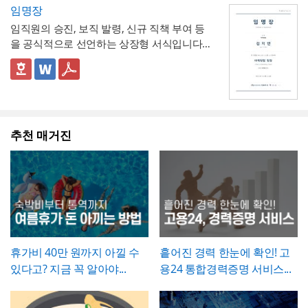
요 시간 등 정량적 근거를 제시하면 개선의 필
무형 서식이라는 점이 특징입니다.
법령이 다름을 시각적으로 구분
- 세부사유란에 진단명, 의사 소견, 필요 요양
적인 검증을 거친 문서로서의 효력을 갖도록
임명장
개, 브랜드의 캠페인 기획 발표, 마케팅 대행
* 해당 템플릿에 사용된 폰트는 [ Cafe24 PRO
요성이 훨씬 명확하게 전달됩니다. 개선 목표
기간 등을 구체적으로 서술하도록 해, 휴직 승
관리하시기 바랍니다.
제안, 미디어 플래닝 보고 자료 등 실무에 필
Slim Max ] 입니다.
임직원의 승진, 보직 발령, 신규 직책 부여 등
는 문제점에서 언급한 리스크가 해소되는 방
인 여부를 판단하는 회사 측에 충분한 근거를
- 업무 인수인계 항목(인수자, 완료일자, 인계
요한 내용을 효과적으로 정리할 수 있으며, 광
폰트가 없을 경우 기본 폰트로 보입니다.
* 폰트는 따로 제공되지 않으므로 다운로드
을 공식적으로 선언하는 상장형 서식입니다.
향으로 구체적으로 서술하고, 기대효과는 가
제공
내용)을 휴직 사유 다음에 배치해, 휴직 승인
고대행사·미디어렙사·브랜드 마케팅팀·옥외
및 변경하여 사용하시기 바랍니다.
계약서나 신청서와 달리 실무적 조항 없이 간
능한 한 수치화(업무시간 단축 몇 시간, 만족
절차와 업무 공백 대비를 하나의 문서 흐름 안
- 증빙서류(진단서 등)를 명시하도록 해, 휴직
광고 업체 등 다양한 분야에서 활용하기 좋습
결한 선언문 형태로 구성되어 있으며, 문서번
👔 상장형 문서로서 활용할 때 참고할 점
도 개선 등)해 목표와의 인과관계가 드러나도
에서 동시에 처리
사유의 객관적 근거를 첨부하도록 안내
니다. 특히 임팩트 있고 트렌디한 톤으로 크리
파워포인트 > 배경템플릿 > 비즈니스/금융
호와 대표이사 직인을 통해 회사의 공식 의사
임명장은 법적 효력을 갖는 계약서라기보다
록 작성하는 것이 좋습니다.
- 결재 라인을 포함한 양식을 별도로 두어, 사
에이티브한 인상을 남겨야 하는 실무자와 기
배경템플릿 12P
결정임을 격식 있게 증명하는 것이 특징입니
회사의 공식 의사결정을 상징적으로 전달하
내 정식 결재 절차를 거쳐 승인되는 문서임을
획자에게 추천하는 템플릿입니다.
다.
는 문서이므로, 실제 근로조건 변경(직급, 급
명확히 함
여 등)에 관한 세부 사항은 별도의 인사발령
💡 작성 팁
추천 매거진
💡 작성 팁
통지서나 근로계약 변경 합의서로 함께 정리
임명장은 상징적 의미가 큰 문서인 만큼,
문구
휴직원은
세부사유를 구체적이고 명확하게
해두는 것이 바람직합니다. 임명장 자체에는
를 간결하면서도 격식 있게 다듬는 것이 중요
서술하는 것이 승인 절차를 원활하게 하는 핵
직책과 발령일 외의 세부 조건(급여 변동, 권
합니다. 발령일자, 소속, 직책명은 실제 인사
심
입니다. 질병휴직의 경우 진단명과 필요 요
한 범위 등)을 담지 않는 것이 일반적이므로,
발령 결재 내용과 정확히 일치시켜 기재하고,
양 기간에 대한 의사 소견을 구체적으로 기재
이런 실무적 내용이 필요하다면 별도 문서로
영문 성명 표기는 여권이나 사원증에 등록된
하고, 진단서 등 객관적 증빙서류를 반드시 첨
보완하는 것이 좋습니다.
로마자 표기법과 통일해 혼선이 없도록 하시
부하도록 안내하시기 바랍니다. 휴직기간과
기 바랍니다. 문서번호는 사내 인사발령 대장
복직예정일은 가능한 명확한 날짜로 특정하
휴가비 40만 원까지 아낄 수
흩어진 경력 한눈에 확인! 고
의 번호 체계와 연동해 부여하면, 추후 임명
고, 만약 진단 결과에 따라 기간이 변동될 가
있다고? 지금 꼭 알아야...
용24 통합경력증명 서비스...
이력을 조회하거나 경력증명서 발급 시 참조
능성이 있다면 그 가능성을 세부사유에 함께
자료로 활용하기 편리합니다.
언급해두는 것이 좋습니다.