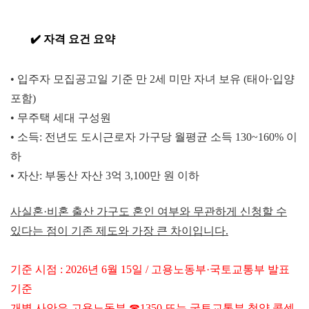
✔️ 자격 요
건 요약
•
입주자 모집공고일 기준 만 2세 미만 자녀 보유 (태아·입양
포함)
•
무주택 세대 구성원
•
소득: 전년도 도시근로자 가구당 월평균 소득 130~160% 이
하
•
자산: 부동산 자산 3억 3,100만 원 이하
사실혼·비혼 출산 가구도 혼인 여부와 무관하게 신청할 수
있다는 점이 기존 제도와 가장 큰 차이입니다.
기준 시점 : 2026년 6월 15일 / 고용노동부·국토교통부 발표
기준
개별 사안은 고용노동부 ☎1350 또는 국토교통부 청약 콜센