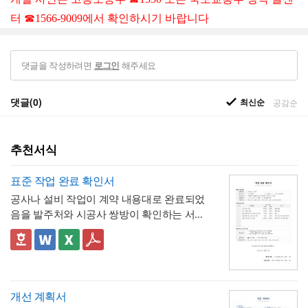
터 ☎1566-9009에서 확인하시기 바랍니다
댓글을 작성하려면
해주세요
로그인
댓글(0)
최신순
공감순
추천서식
표준 작업 완료 확인서
공사나 설비 작업이 계약 내용대로 완료되었
음을 발주처와 시공사 쌍방이 확인하는 서식
입니다. 작업항목별로 계획 수량과 완료 수량
을 나란히 대조하고, 하자 여부와 하자보증기
✅ 계획 대비 완료 수량 검증 및 하자 확인 관
간을 명시하는 구조로 되어 있어, 준공 시점의
련 참고할 점
이행 완료 여부를 세부 항목까지 투명하게 검
계획과 완료 수량이 일치하지 않는 항목이 있
증할 수 있는 것이 특징입니다.
다면 반드시 비고란에 그 사유(예 : 설계 변경,
개선 계획서
현장 여건상 수량 조정 등)를 구체적으로 기재