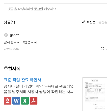
댓글을 작성하려면
해주세요
로그인
댓글(1)
최신순
공감순
gen***
감사합니다.고맙습니다.
0
2026-06-02
추천서식
표준 작업 완료 확인서
공사나 설비 작업이 계약 내용대로 완료되었
음을 발주처와 시공사 쌍방이 확인하는 서식
입니다. 작업항목별로 계획 수량과 완료 수량
을 나란히 대조하고, 하자 여부와 하자보증기
✅ 계획 대비 완료 수량 검증 및 하자 확인 관
간을 명시하는 구조로 되어 있어, 준공 시점의
련 참고할 점