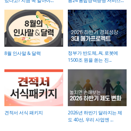
있다고? 지금 꼭 알아야...
용24 통합경력증명 서비스...
이력을 조회하거나 경력증명서 발급 시 참조
능성이 있다면 그 가능성을 세부사유에 함께
자료로 활용하기 편리합니다.
언급해두는 것이 좋습니다.
정부가 반도체, AI, 로봇에
8월 인사말 & 달력
1500조 원을 쏟는 진...
견적서 서식 패키지
2026년 하반기 달라지는 제
도 40선, 우리 사업엔 ...