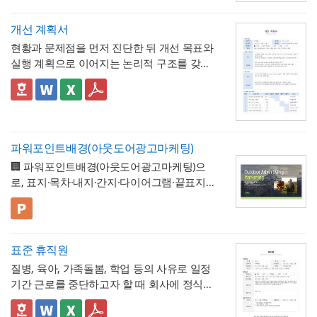
이행 완료 여부를 세부 항목까지 투명하게 검
계획과 완료 수량이 일치하지 않는 항목이 있
증할 수 있는 것이 특징입니다.
다면 반드시 비고란에 그 사유(예 : 설계 변경,
개선 계획서
현장 여건상 수량 조정 등)를 구체적으로 기재
현황과 문제점을 먼저 진단한 뒤 개선 목표와
해야 하며, 임의로 수량을 맞춰 기재하는 일이
💡 작성 팁
실행 계획으로 이어지는 논리적 구조를 갖춘
없도록 해야 합니다. 하자여부를 "하자 없
작업 완료 확인서는
계획과 완료의 정확한 대
업무 개선 보고서입니다. 개선분야를 IT·전산,
음"으로 확인하는 경우에도 하자보증기간 내
조가 가장 중요
하므로, 현장 실사를 통해 실제
업무 프로세스, 안전, 품질 등으로 체크박스
👔 이 서식의 구성 특징
에 새로운 하자가 발견될 수 있으므로, 이 확
완료된 개소·수량을 정확히 확인한 뒤 계획 수
구분하고, 단계별 실행 계획을 주차별 간트차
- 개선분야를 IT·전산, 업무 프로세스, 안전, 품
인서가 하자보증기간 이후의 책임까지 면제
량과 나란히 기재하시기 바랍니다. 만약 계획
트 형태로 시각화한 것이 특징입니다.
질, 기타로 체크박스 구분해, 다양한 부서의
하는 것은 아니라는 점을 발주처와 시공사 모
과 완료 수량이 다른 항목이 있다면 반드시 비
개선 과제를 하나의
- 현황 및 문제점 섹션을 현황과 문제점으로
표준 양식으로 통일 관리
두 명확히 인지하고 있어야 합니다.
고란에 그 사유를 구체적으로 남겨, 나중에 왜
파워포인트배경(아웃도어광고마케팅)
가능
나누어 구성해, 단순 현상 나열이 아니라
왜
수량 차이가 발생했는지 근거를 확인할 수 있
🏢 파워포인트배경(아웃도어광고마케팅)으
개선이 필요한지 논리적 인과관계를 명확히
- 개선 목표와 기대효과를 구분해, 무엇을 이
도록 하는 것이 중요합니다. 특이사항란에는
로, 표지·목차·내지·간지·다이어그램·끝표지로
제시
룰 것인지(목표)와 그 결과 무엇이 좋아지는지
작업 중 발견된 예상치 못한 사항(부식, 노후
구성된 비즈니스 프레젠테이션 템플릿입니
(효과)를 별도로 서술함으로써 보고받는 결재
- 단계별 실행 계획표에 담당자와 주차별 일정
배선 등)과 그에 대한 처리 결과를 함께 기록
다. 블랙 배경과 강렬한 라임그린 포인트 컬러
💡 사용 꿀팁
권자가
(0월0주~0월0주)을 매트릭스 형태로 배치해,
투자 대비 효과를 판단
하기 쉽도록 구
해, 계약 범위를 벗어난 추가 작업이 있었다면
의 선명한 대비를 활용해 옥외광고·미디어 업
▪️ 아웃도어광고마케팅 제안서뿐만 아니라 브
성
각 실행 단계가 언제 진행되는지
- 예산(안)을 부가세 포함 금액으로 상단에 명
간트차트처
그 사실과 처리 근거를 명확히 남겨두시기 바
계 특유의 임팩트 있고 감각적인 분위기로 정
랜드 캠페인 기획안, 미디어 매체 소개서, 마
표준 휴직원
럼 시각적으로 확인
시해, 개선 계획의 실행 가능성을
가능
예산 규모
랍니다. 하자여부는 실제 현장 점검 결과에 따
보를 전달할 수 있도록 디자인되었습니다. 내
케팅 대행 제안서 등으로 다양하게 활용할 수
▪️ 다이어그램 페이지를 활용하면 캠페인 진행
측면에서도 함께 검토
할 수 있도록 함
질병, 육아, 가족돌봄, 학업 등의 사유로 일정
라 정확히 체크하고, 하자가 있는 경우에는 내
지는 깔끔한 그레이 톤으로 정리되어 있어 복
있습니다.
프로세스, 매체 집행 일정, 성과 지표 등을 한
💡 작성 팁
기간 근로를 중단하고자 할 때 회사에 정식으
용을 구체적으로 기재해 향후 보수 책임의 근
잡한 내용도 가독성 있게 담을 수 있으며, 아
눈에 보기 쉽게 정리할 수 있습니다.
▪️ 문구와 이미지 교체만으로 옥외광고 매체 제
개선 계획서는
현황과 문제점을 최대한 구체
로 승인을 요청하는 신청서입니다. 휴직 사유
거로 삼을 수 있도록 하는 것이 좋습니다. 마
웃도어 광고 마케팅 제안서부터 미디어 매체
안서, 브랜드 마케팅 전략서, 광고 실적 보고
적인 수치로 제시하는 것이 설득력의 핵심
입
와 기간뿐 아니라 업무 인수인계 내역까지 하
✅ 이 서식의 구성 특징