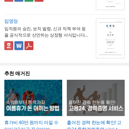
지막으로 발주처와 시공사 양측의 서명은 실
소개서, 광고 캠페인 기획안, 브랜드 마케팅
자료 등 다양한 주제로 응용 가능합니다.
▪️ 블랙&라임그린의 강렬한 컬러 대비 덕분에
니다. "노후화되었다", "느리다"처럼 막연한
나의 문서에서 함께 관리하도록 구성되어 있
- 휴직종류를 질병, 육아, 가족돌봄, 학업, 기타
제 현장 검수에 참여한 담당자가 직접 하도록
전략서까지 다양한 문서를 보기 쉽게 제작할
발표 자료를 만들 때 감각적이고 임팩트 있는
표현 대신 실제 사용연수, 장애 발생 빈도, 소
어, 휴직으로 인한 업무 공백을 최소화하는 실
로 체크박스 구분해, 사유별로 적용되는 관련
하여, 이 확인서가 형식적 서류가 아니라 실질
수 있습니다. 광고대행사의 옥외광고 매체 소
인상을 남길 수 있습니다.
요 시간 등 정량적 근거를 제시하면 개선의 필
무형 서식이라는 점이 특징입니다.
법령이 다름을 시각적으로 구분
- 세부사유란에 진단명, 의사 소견, 필요 요양
적인 검증을 거친 문서로서의 효력을 갖도록
임명장
개, 브랜드의 캠페인 기획 발표, 마케팅 대행
* 해당 템플릿에 사용된 폰트는 [ Cafe24 PRO
요성이 훨씬 명확하게 전달됩니다. 개선 목표
기간 등을 구체적으로 서술하도록 해, 휴직 승
관리하시기 바랍니다.
제안, 미디어 플래닝 보고 자료 등 실무에 필
Slim Max ] 입니다.
임직원의 승진, 보직 발령, 신규 직책 부여 등
는 문제점에서 언급한 리스크가 해소되는 방
인 여부를 판단하는 회사 측에 충분한 근거를
- 업무 인수인계 항목(인수자, 완료일자, 인계
요한 내용을 효과적으로 정리할 수 있으며, 광
폰트가 없을 경우 기본 폰트로 보입니다.
* 폰트는 따로 제공되지 않으므로 다운로드
을 공식적으로 선언하는 상장형 서식입니다.
향으로 구체적으로 서술하고, 기대효과는 가
제공
내용)을 휴직 사유 다음에 배치해, 휴직 승인
고대행사·미디어렙사·브랜드 마케팅팀·옥외
및 변경하여 사용하시기 바랍니다.
계약서나 신청서와 달리 실무적 조항 없이 간
능한 한 수치화(업무시간 단축 몇 시간, 만족
절차와 업무 공백 대비를 하나의 문서 흐름 안
- 증빙서류(진단서 등)를 명시하도록 해, 휴직
광고 업체 등 다양한 분야에서 활용하기 좋습
결한 선언문 형태로 구성되어 있으며, 문서번
👔 상장형 문서로서 활용할 때 참고할 점
도 개선 등)해 목표와의 인과관계가 드러나도
에서 동시에 처리
사유의 객관적 근거를 첨부하도록 안내
니다. 특히 임팩트 있고 트렌디한 톤으로 크리
파워포인트 > 배경템플릿 > 비즈니스/금융
호와 대표이사 직인을 통해 회사의 공식 의사
임명장은 법적 효력을 갖는 계약서라기보다
록 작성하는 것이 좋습니다.
- 결재 라인을 포함한 양식을 별도로 두어, 사
에이티브한 인상을 남겨야 하는 실무자와 기
배경템플릿 12P
결정임을 격식 있게 증명하는 것이 특징입니
회사의 공식 의사결정을 상징적으로 전달하
내 정식 결재 절차를 거쳐 승인되는 문서임을
획자에게 추천하는 템플릿입니다.
다.
는 문서이므로, 실제 근로조건 변경(직급, 급
명확히 함
여 등)에 관한 세부 사항은 별도의 인사발령
💡 작성 팁
추천 매거진
💡 작성 팁
통지서나 근로계약 변경 합의서로 함께 정리
임명장은 상징적 의미가 큰 문서인 만큼,
문구
휴직원은
세부사유를 구체적이고 명확하게
해두는 것이 바람직합니다. 임명장 자체에는
를 간결하면서도 격식 있게 다듬는 것이 중요
서술하는 것이 승인 절차를 원활하게 하는 핵
직책과 발령일 외의 세부 조건(급여 변동, 권
합니다. 발령일자, 소속, 직책명은 실제 인사
심
입니다. 질병휴직의 경우 진단명과 필요 요
한 범위 등)을 담지 않는 것이 일반적이므로,
발령 결재 내용과 정확히 일치시켜 기재하고,
양 기간에 대한 의사 소견을 구체적으로 기재
이런 실무적 내용이 필요하다면 별도 문서로
영문 성명 표기는 여권이나 사원증에 등록된
하고, 진단서 등 객관적 증빙서류를 반드시 첨
보완하는 것이 좋습니다.
로마자 표기법과 통일해 혼선이 없도록 하시
부하도록 안내하시기 바랍니다. 휴직기간과
기 바랍니다. 문서번호는 사내 인사발령 대장
복직예정일은 가능한 명확한 날짜로 특정하
휴가비 40만 원까지 아낄 수
흩어진 경력 한눈에 확인! 고
의 번호 체계와 연동해 부여하면, 추후 임명
고, 만약 진단 결과에 따라 기간이 변동될 가