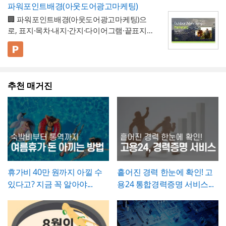
개선 과제를 하나의
- 현황 및 문제점 섹션을 현황과 문제점으로
표준 양식으로 통일 관리
두 명확히 인지하고 있어야 합니다.
고란에 그 사유를 구체적으로 남겨, 나중에 왜
파워포인트배경(아웃도어광고마케팅)
가능
나누어 구성해, 단순 현상 나열이 아니라
왜
수량 차이가 발생했는지 근거를 확인할 수 있
🏢 파워포인트배경(아웃도어광고마케팅)으
개선이 필요한지 논리적 인과관계를 명확히
- 개선 목표와 기대효과를 구분해, 무엇을 이
도록 하는 것이 중요합니다. 특이사항란에는
로, 표지·목차·내지·간지·다이어그램·끝표지로
제시
룰 것인지(목표)와 그 결과 무엇이 좋아지는지
작업 중 발견된 예상치 못한 사항(부식, 노후
구성된 비즈니스 프레젠테이션 템플릿입니
(효과)를 별도로 서술함으로써 보고받는 결재
- 단계별 실행 계획표에 담당자와 주차별 일정
배선 등)과 그에 대한 처리 결과를 함께 기록
다. 블랙 배경과 강렬한 라임그린 포인트 컬러
💡 사용 꿀팁
권자가
(0월0주~0월0주)을 매트릭스 형태로 배치해,
투자 대비 효과를 판단
하기 쉽도록 구
해, 계약 범위를 벗어난 추가 작업이 있었다면
의 선명한 대비를 활용해 옥외광고·미디어 업
▪️ 아웃도어광고마케팅 제안서뿐만 아니라 브
성
각 실행 단계가 언제 진행되는지
- 예산(안)을 부가세 포함 금액으로 상단에 명
간트차트처
그 사실과 처리 근거를 명확히 남겨두시기 바
계 특유의 임팩트 있고 감각적인 분위기로 정
랜드 캠페인 기획안, 미디어 매체 소개서, 마
럼 시각적으로 확인
시해, 개선 계획의 실행 가능성을
가능
예산 규모
랍니다. 하자여부는 실제 현장 점검 결과에 따
추천 매거진
보를 전달할 수 있도록 디자인되었습니다. 내
케팅 대행 제안서 등으로 다양하게 활용할 수
▪️ 다이어그램 페이지를 활용하면 캠페인 진행
측면에서도 함께 검토
할 수 있도록 함
라 정확히 체크하고, 하자가 있는 경우에는 내
지는 깔끔한 그레이 톤으로 정리되어 있어 복
있습니다.
프로세스, 매체 집행 일정, 성과 지표 등을 한
💡 작성 팁
용을 구체적으로 기재해 향후 보수 책임의 근
잡한 내용도 가독성 있게 담을 수 있으며, 아
눈에 보기 쉽게 정리할 수 있습니다.
▪️ 문구와 이미지 교체만으로 옥외광고 매체 제
개선 계획서는
현황과 문제점을 최대한 구체
거로 삼을 수 있도록 하는 것이 좋습니다. 마
웃도어 광고 마케팅 제안서부터 미디어 매체
안서, 브랜드 마케팅 전략서, 광고 실적 보고
적인 수치로 제시하는 것이 설득력의 핵심
입
지막으로 발주처와 시공사 양측의 서명은 실
소개서, 광고 캠페인 기획안, 브랜드 마케팅
자료 등 다양한 주제로 응용 가능합니다.
▪️ 블랙&라임그린의 강렬한 컬러 대비 덕분에
니다. "노후화되었다", "느리다"처럼 막연한
제 현장 검수에 참여한 담당자가 직접 하도록
전략서까지 다양한 문서를 보기 쉽게 제작할
발표 자료를 만들 때 감각적이고 임팩트 있는
표현 대신 실제 사용연수, 장애 발생 빈도, 소
하여, 이 확인서가 형식적 서류가 아니라 실질
수 있습니다. 광고대행사의 옥외광고 매체 소
인상을 남길 수 있습니다.
요 시간 등 정량적 근거를 제시하면 개선의 필
적인 검증을 거친 문서로서의 효력을 갖도록
개, 브랜드의 캠페인 기획 발표, 마케팅 대행
* 해당 템플릿에 사용된 폰트는 [ Cafe24 PRO
요성이 훨씬 명확하게 전달됩니다. 개선 목표
휴가비 40만 원까지 아낄 수
흩어진 경력 한눈에 확인! 고
관리하시기 바랍니다.
제안, 미디어 플래닝 보고 자료 등 실무에 필
Slim Max ] 입니다.
는 문제점에서 언급한 리스크가 해소되는 방
있다고? 지금 꼭 알아야...
용24 통합경력증명 서비스...
요한 내용을 효과적으로 정리할 수 있으며, 광
폰트가 없을 경우 기본 폰트로 보입니다.
* 폰트는 따로 제공되지 않으므로 다운로드
향으로 구체적으로 서술하고, 기대효과는 가
고대행사·미디어렙사·브랜드 마케팅팀·옥외
및 변경하여 사용하시기 바랍니다.
능한 한 수치화(업무시간 단축 몇 시간, 만족
광고 업체 등 다양한 분야에서 활용하기 좋습
도 개선 등)해 목표와의 인과관계가 드러나도
니다. 특히 임팩트 있고 트렌디한 톤으로 크리
파워포인트 > 배경템플릿 > 비즈니스/금융
록 작성하는 것이 좋습니다.