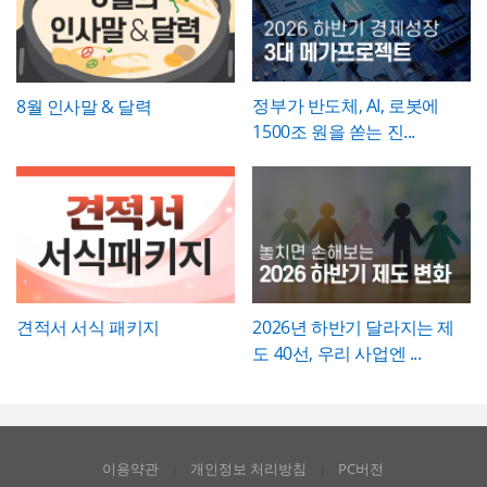
에이티브한 인상을 남겨야 하는 실무자와 기
배경템플릿 12P
획자에게 추천하는 템플릿입니다.
정부가 반도체, AI, 로봇에
8월 인사말 & 달력
1500조 원을 쏟는 진...
견적서 서식 패키지
2026년 하반기 달라지는 제
도 40선, 우리 사업엔 ...
이용약관
개인정보 처리방침
PC버전