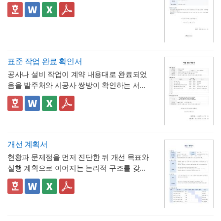
표준 작업 완료 확인서
공사나 설비 작업이 계약 내용대로 완료되었
음을 발주처와 시공사 쌍방이 확인하는 서식
입니다. 작업항목별로 계획 수량과 완료 수량
을 나란히 대조하고, 하자 여부와 하자보증기
✅ 계획 대비 완료 수량 검증 및 하자 확인 관
간을 명시하는 구조로 되어 있어, 준공 시점의
련 참고할 점
이행 완료 여부를 세부 항목까지 투명하게 검
계획과 완료 수량이 일치하지 않는 항목이 있
증할 수 있는 것이 특징입니다.
다면 반드시 비고란에 그 사유(예 : 설계 변경,
개선 계획서
현장 여건상 수량 조정 등)를 구체적으로 기재
현황과 문제점을 먼저 진단한 뒤 개선 목표와
해야 하며, 임의로 수량을 맞춰 기재하는 일이
💡 작성 팁
실행 계획으로 이어지는 논리적 구조를 갖춘
없도록 해야 합니다. 하자여부를 "하자 없
작업 완료 확인서는
계획과 완료의 정확한 대
업무 개선 보고서입니다. 개선분야를 IT·전산,
음"으로 확인하는 경우에도 하자보증기간 내
조가 가장 중요
하므로, 현장 실사를 통해 실제
업무 프로세스, 안전, 품질 등으로 체크박스
👔 이 서식의 구성 특징
에 새로운 하자가 발견될 수 있으므로, 이 확
완료된 개소·수량을 정확히 확인한 뒤 계획 수
구분하고, 단계별 실행 계획을 주차별 간트차
- 개선분야를 IT·전산, 업무 프로세스, 안전, 품
인서가 하자보증기간 이후의 책임까지 면제
량과 나란히 기재하시기 바랍니다. 만약 계획
트 형태로 시각화한 것이 특징입니다.
질, 기타로 체크박스 구분해, 다양한 부서의
하는 것은 아니라는 점을 발주처와 시공사 모
과 완료 수량이 다른 항목이 있다면 반드시 비